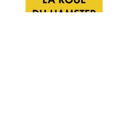
Vous êtes dans la roue du hamster.
Vous courez partout, vous n'en voulez plus, de ces jours sans fin.
Pour en sortir, vous connaissez la recette : prendre soin de vous
et de ceux que vous aimez, mieux gérer vos priorités, utiliser
autrement le digital, écouter les autres et fixer des limites...
Mais par où commencer ?
Découvrez ma méthode en 52 étapes et 1000 points de vie pour
sortir de la roue, élaborée en 20 ans d'expérience.